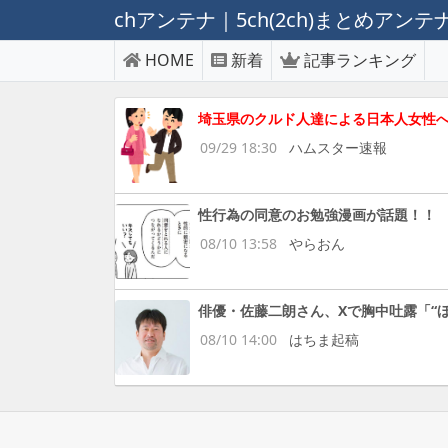
chアンテナ｜5ch(2ch)まとめアン
HOME
新着
記事ランキング
埼玉県のクルド人達による日本人女性
09/29 18:30
ハムスター速報
性行為の同意のお勉強漫画が話題！！
08/10 13:58
やらおん
俳優・佐藤二朗さん、Xで胸中吐露「“
08/10 14:00
はちま起稿