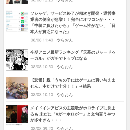
ソシャゲ、サービス終了が相次ぎ開発・運営事
業者の倒産が急増！！完全にオワコンか・・・
「中韓に負けたから」「ゲーム性がない」「日
本人が貧乏になった」
08/08 11:40
やらおん
今期アニメ最新ランキング『天幕のジャードゥ
ーガル』がガチでトップになる
08/08 10:50
やらおん
【悲報】親「うちの子にはゲームは買い与えま
せん。本だけで十分！！」→結果
08/08 10:10
やらおん
メイドインアビスの主題歌がホロライブに決ま
るも 未だに「Vがーホロがー」と文句言うやつ
が多すぎる・・・
08/08 09:20
やらおん