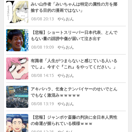
みい山作者「みいちゃんは特定の属性の方を揶
揄する目的の漫画ではない」
08/08 20:13
やらおん
【悲報】ショートスリーパー日本代表、とんで
もない量の誹謗中傷が届いて泣き出す
08/08 19:09
やらおん
有識者「人生がつまらないと感じている人いる
でしょ。今すぐ『これ』をやってください。」
08/08 14:15
やらおん
アキバハラ、乞食とテンバイヤーのせいでとん
でもなく激混みｗｗｗｗｗ
08/08 13:19
やらおん
【悲報】ジャンポケ斎藤の判決に全日本人男性
の命運が握られている模様ｗｗｗ
08/08 12:25
やらおん