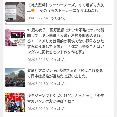
【特大悲報】ウーバーチーズ、キモ過ぎて大炎
上
そのうちストーカーになるよねこれ
08/08 22:54
やらおん
15歳の女子、富野監督にナフサ不足について質
問してしまい無事『反米』思想を叩き込まれ
る！「アメリカは目的が明快でない戦争をひた
すら繰り返してる国」 「僕に出来ることはガ
ンダムに変わるヒット作を作る事」
08/08 22:18
やらおん
盆踊りアニソン vs 大物フェミ「私はこれを見
て日本は品格が落ちたと思いました」
08/08 21:30
やらおん
少年ジャンプもやばいけど、ぶっちゃけ「少年
マガジン」の方がやばくね？
08/08 20:50
やらおん