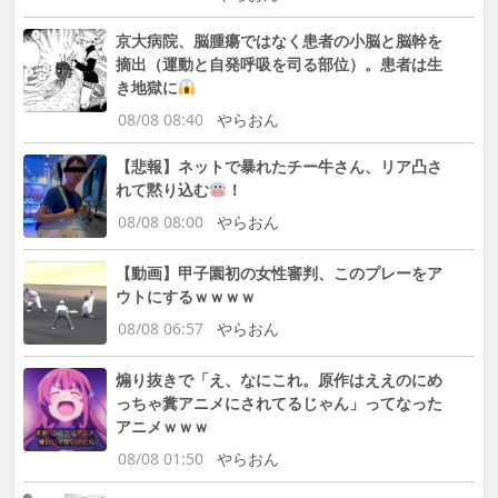
京大病院、脳腫瘍ではなく患者の小脳と脳幹を
摘出（運動と自発呼吸を司る部位）。患者は生
き地獄に
08/08 08:40
やらおん
【悲報】ネットで暴れたチー牛さん、リア凸さ
れて黙り込む
！
08/08 08:00
やらおん
【動画】甲子園初の女性審判、このプレーをア
ウトにするｗｗｗｗ
08/08 06:57
やらおん
煽り抜きで「え、なにこれ。原作はええのにめ
っちゃ糞アニメにされてるじゃん」ってなった
アニメｗｗｗ
08/08 01:50
やらおん