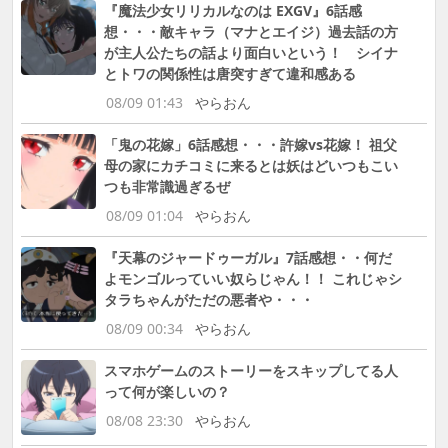
『魔法少女リリカルなのは EXGV』6話感
想・・・敵キャラ（マナとエイジ）過去話の方
が主人公たちの話より面白いという！ シイナ
とトワの関係性は唐突すぎて違和感ある
08/09 01:43
やらおん
「鬼の花嫁」6話感想・・・許嫁vs花嫁！ 祖父
母の家にカチコミに来るとは妖はどいつもこい
つも非常識過ぎるぜ
08/09 01:04
やらおん
『天幕のジャードゥーガル』7話感想・・何だ
よモンゴルっていい奴らじゃん！！ これじゃシ
タラちゃんがただの悪者や・・・
08/09 00:34
やらおん
スマホゲームのストーリーをスキップしてる人
って何が楽しいの？
08/08 23:30
やらおん