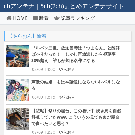
chアンテナ｜5ch(2ch)まとめアンテナサイト
HOME
新着
記事ランキング
【やらおん】新着
『ルパン三世』放送当時は「つまらん」と酷評
ばかりだった！ しかし再放送したら視聴率
30%超え 誰もが知る名作になる
08/09 14:00
やらおん
声優の結婚 もはや話題にならないレベルにな
る
08/09 13:15
やらおん
【悲報】祭りの屋台、この暑い中 焼き鳥を自然
解凍していたwww こういうの見てもまだ屋台
で食べたいと思う？
08/09 12:30
やらおん