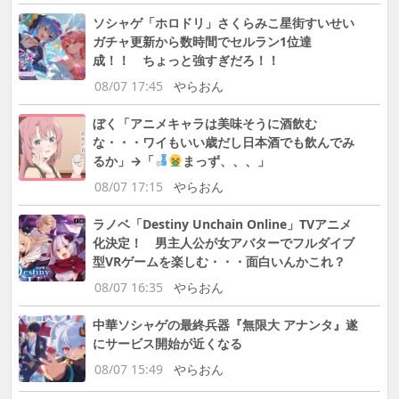
ソシャゲ「ホロドリ」さくらみこ星街すいせい
ガチャ更新から数時間でセルラン1位達
成！！ ちょっと強すぎだろ！！
08/07 17:45
やらおん
ぼく「アニメキャラは美味そうに酒飲む
な・・・ワイもいい歳だし日本酒でも飲んでみ
るか」→「
まっず、、、」
08/07 17:15
やらおん
ラノベ「Destiny Unchain Online」TVアニメ
化決定！ 男主人公が女アバターでフルダイブ
型VRゲームを楽しむ・・・面白いんかこれ？
08/07 16:35
やらおん
中華ソシャゲの最終兵器『無限大 アナンタ』遂
にサービス開始が近くなる
08/07 15:49
やらおん