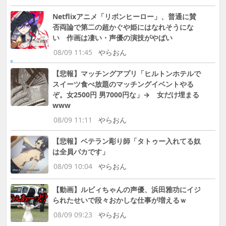
Netflixアニメ「リボンヒーロー」、普通に賛
否両論で第二の超かぐや姫にはなれそうにな
い 作画は凄い・声優の演技がやばい
08/09 11:45
やらおん
【悲報】マッチングアプリ「ヒルトンホテルで
スイーツ食べ放題のマッチングイベントやる
ぞ。女2500円 男7000円な」→ 女だけ埋まる
www
08/09 11:11
やらおん
【悲報】ベテラン彫り師「タトゥー入れてる奴
は全員バカです」
08/09 10:04
やらおん
【動画】ルビィちゃんの声優、浜田雅功にイジ
られたせいで段々おかしな仕事が増えるｗ
08/09 09:23
やらおん