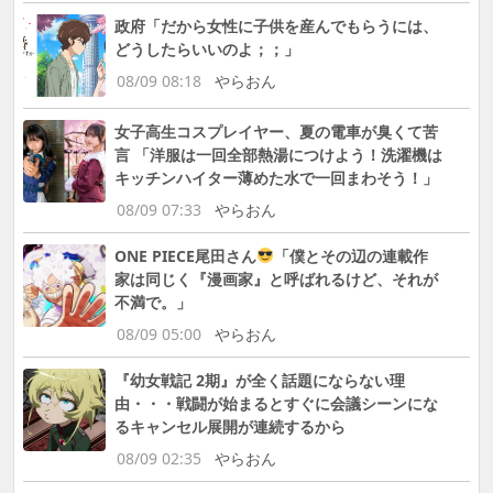
政府「だから女性に子供を産んでもらうには、
どうしたらいいのよ；；」
08/09 08:18
やらおん
女子高生コスプレイヤー、夏の電車が臭くて苦
言 「洋服は一回全部熱湯につけよう！洗濯機は
キッチンハイター薄めた水で一回まわそう！」
08/09 07:33
やらおん
ONE PIECE尾田さん
「僕とその辺の連載作
家は同じく『漫画家』と呼ばれるけど、それが
不満で。」
08/09 05:00
やらおん
『幼女戦記 2期』が全く話題にならない理
由・・・戦闘が始まるとすぐに会議シーンにな
るキャンセル展開が連続するから
08/09 02:35
やらおん