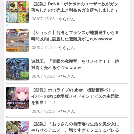
【悲報】DeNA「ポケポケのユーザー数がガタ
落ちしたので売上と利益もガタ落ちしました」
08/07 15:08
やらおん
【ショック】台湾とフランスが地震発生から６
時間以内に設置した避難所がこれwwwww
08/07 14:15
やらおん
遊戯王、「青眼の究極竜」をリメイク！！ 絶
対高く売れるやつｗｗｗｗ
08/07 13:30
やらおん
【朗報】ホロライブVtuber、機動警察パトレ
イバーの次は劇場版メイドインアビスの主題歌
を担当！！！
08/07 12:50
やらおん
【悲報】「おっさんの自堕落な生活を美少女に
やらせるアニメ」、増えすぎてフェミにバレる