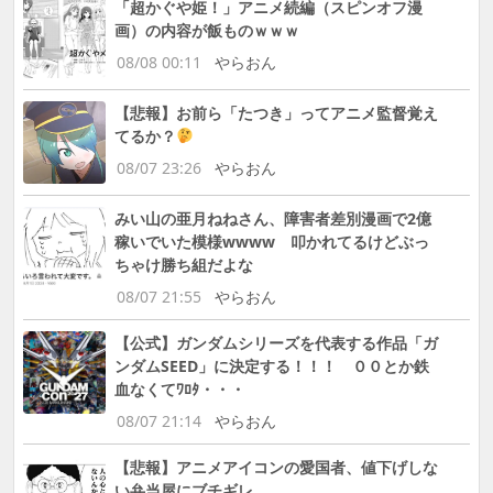
「超かぐや姫！」アニメ続編（スピンオフ漫
画）の内容が飯ものｗｗｗ
08/08 00:11
やらおん
【悲報】お前ら「たつき」ってアニメ監督覚え
てるか？
08/07 23:26
やらおん
みい山の亜月ねねさん、障害者差別漫画で2億
稼いでいた模様wwww 叩かれてるけどぶっ
ちゃけ勝ち組だよな
08/07 21:55
やらおん
【公式】ガンダムシリーズを代表する作品「ガ
ンダムSEED」に決定する！！！ ００とか鉄
血なくてﾜﾛﾀ・・・
08/07 21:14
やらおん
【悲報】アニメアイコンの愛国者、値下げしな
い弁当屋にブチギレ