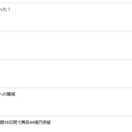
った！
への籠城
開10日間で興収44億円突破