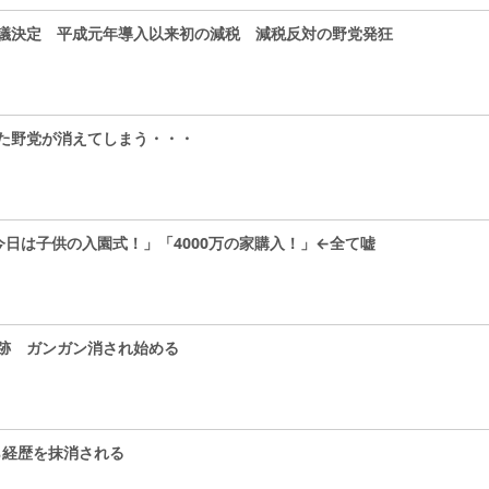
議決定 平成元年導入以来初の減税 減税反対の野党発狂
た野党が消えてしまう・・・
「今日は子供の入園式！」「4000万の家購入！」←全て嘘
跡 ガンガン消され始める
ら経歴を抹消される