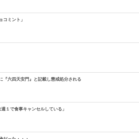
ョコミント」
に『六四天安門』と記載し懲戒処分される
は週１で食事キャンセルしている」
険だった・・・