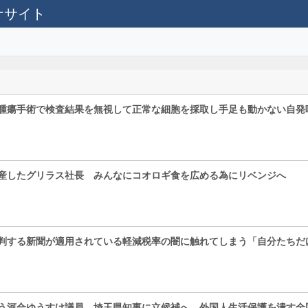
テナサイト
腫瘍手術で検査結果を無視して正常な細胞を採取し手足も動かない自発
産したグリラス社長 みんなにコオロギ食を広める為にリベンジへ
判する新聞が適用されている軽減税率の闇に触れてしまう「自分たちだ
う河合ゆうすけ議員 埼玉県知事に立候補へ 外国人生活保護を潰す全