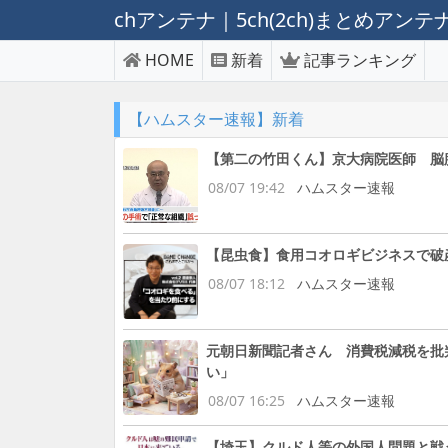
chアンテナ｜5ch(2ch)まとめアン
HOME
新着
記事ランキング
【ハムスター速報】新着
【第二の竹田くん】京大病院医師 脳
08/07 19:42
ハムスター速報
【昆虫食】食用コオロギビジネスで破
08/07 18:12
ハムスター速報
元朝日新聞記者さん 消費税減税を批
い」
08/07 16:25
ハムスター速報
【埼玉】クルド人等の外国人問題と戦