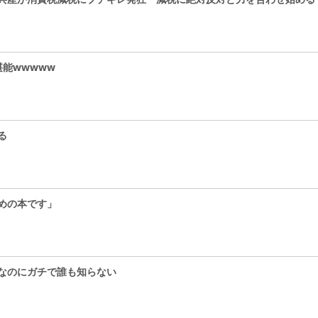
能wwwww
る
めの本です」
なのにガチで誰も知らない