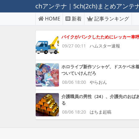
chアンテナ｜5ch(2ch)まとめアン
HOME
新着
記事ランキング
バイクがパンクしたためにレッカー車
09/27 00:11
ハムスター速報
ホロライブ新作ソシャゲ、ドスケベ水
ついていけんだろ
08/06 18:00
やらおん
介護職員の男性（24）、介護先のおば
る
08/06 18:20
はちま起稿