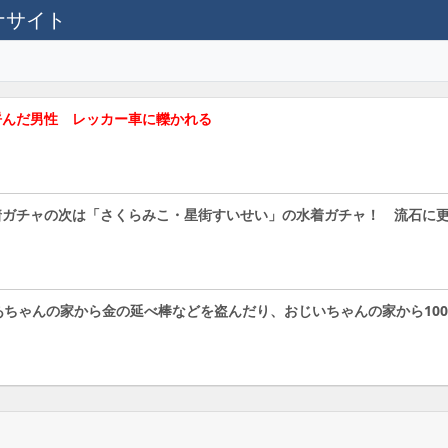
テナサイト
呼んだ男性 レッカー車に轢かれる
着ガチャの次は「さくらみこ・星街すいせい」の水着ガチャ！ 流石に
あちゃんの家から金の延べ棒などを盗んだり、おじいちゃんの家から10