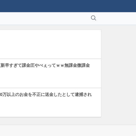
更新早すぎて課金圧やべぇってｗｗ無課金微課金
00万以上のお金を不正に送金したとして逮捕され