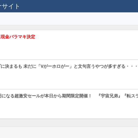
テナサイト
に現金バラマキ決定
に決まるも 未だに「Vがーホロがー」と文句言うやつが多すぎる・・
各88円になる超激安セールが本日から期間限定開催！ 『宇宙兄弟』『転