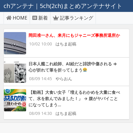
chアンテナ｜5ch(2ch)まとめアンテナサイト
HOME
新着
記事ランキング
岡田准一さん、来月にもジャニーズ事務所退所か
10/02 10:00
はちま起稿
日本人艦これ絵師、AI絵だと誹謗中傷される ⇒
心が折れて筆を折ってしまう
08/09 14:45
やらおん
【動画】大食い女子「増えるわかめを大量に食べ
て、水を飲んでみました！」 → 腹がヤバイこと
になってしまう…
08/09 14:30
はちま起稿