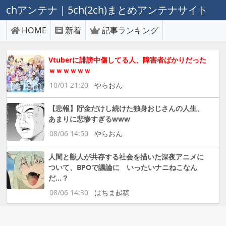
chアンテナ｜5ch(2ch)まとめアンテナサイト
HOME
新着
記事ランキング
Vtuberに誹謗中傷してる人、障害者ばかりだった
ｗｗｗｗｗｗ
10/01 21:20
やらおん
【悲報】貯金だけし続けた独身おじさんの人生、
あまりに悲惨すぎるwww
08/06 14:50
やらおん
人間と獣人が共存する社会を描いた深夜アニメに
ついて、BPOで議論に いったいナニねこなん
だ…？
08/06 14:30
はちま起稿