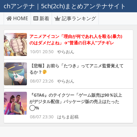
chアンテナ｜5ch(2ch)まとめアンテナサイト
HOME
新着
記事ランキング
アニメアイコン「理由が何であれ人を殴る(暴力)
のはダメだよね」→“普通の日本人”ブチギレ
10/01 20:50
やらおん
【悲報】お前ら「たつき」ってアニメ監督覚えて
るか？
08/07 23:26
やらおん
『GTA6』のテイクツー「ゲーム販売は90％以上
がデジタル配信」パッケージ版の売上はたった
◯%
08/07 23:30
はちま起稿