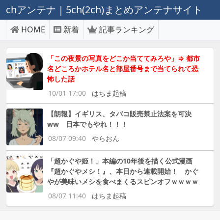
chアンテナ｜5ch(2ch)まとめアンテナサイト
HOME
新着
記事ランキング
「この夜景の写真をどこか当ててみろや」⇒ 都市
名どころかホテル名と部屋番号まで当てられて恐
怖した話
10/01 17:00
はちま起稿
【朗報】イギリス、タバコ販売禁止法案を可決
ww 日本でもやれ！！！
08/07 09:40
やらおん
「超かぐや姫！」本編の10年後を描く公式漫画
『超かぐやメシ！』、本日から連載開始！ かぐ
やが美味いメシを食べまくるスピンオフｗｗｗｗ
08/07 11:40
はちま起稿