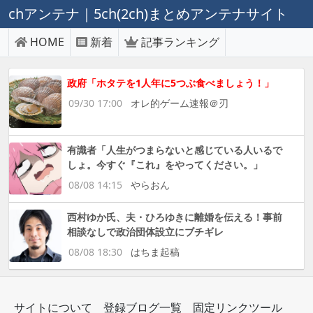
chアンテナ｜5ch(2ch)まとめアンテナサイト
HOME
新着
記事ランキング
政府「ホタテを1人年に5つぶ食べましょう！」
09/30 17:00
オレ的ゲーム速報＠刃
有識者「人生がつまらないと感じている人いるで
しょ。今すぐ『これ』をやってください。」
08/08 14:15
やらおん
西村ゆか氏、夫・ひろゆきに離婚を伝える！事前
相談なしで政治団体設立にブチギレ
08/08 18:30
はちま起稿
サイトについて
登録ブログ一覧
固定リンクツール