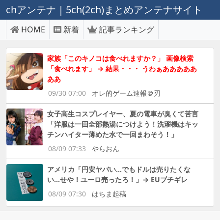
chアンテナ｜5ch(2ch)まとめアンテナサイト
HOME
新着
記事ランキング
家族「このキノコは食べれますか？」 画像検索
「食べれます」 → 結果・・・ うわぁあああああ
ああ
09/30 07:00
オレ的ゲーム速報＠刃
女子高生コスプレイヤー、夏の電車が臭くて苦言
「洋服は一回全部熱湯につけよう！洗濯機はキッ
チンハイター薄めた水で一回まわそう！」
08/09 07:33
やらおん
アメリカ「円安ヤバい…でもドルは売りたくな
い…せや！ユーロ売ったろ！」→ EUブチギレ
08/09 07:30
はちま起稿