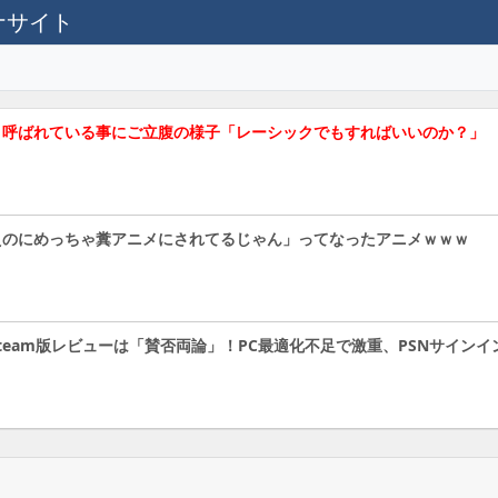
テナサイト
と呼ばれている事にご立腹の様子「レーシックでもすればいいのか？」
えのにめっちゃ糞アニメにされてるじゃん」ってなったアニメｗｗｗ
team版レビューは「賛否両論」！PC最適化不足で激重、PSNサイン