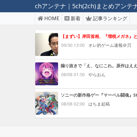
chアンテナ｜5ch(2ch)まとめアン
HOME
新着
記事ランキング
【まずい】岸田首相、『増税メガネ』
09/30 13:00
オレ的ゲーム速報＠刃
煽り抜きで「え、なにこれ。原作はえ
08/08 01:50
やらおん
ソニーの新作格ゲー『マーベル闘魂』S
08/08 02:00
はちま起稿