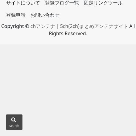
サイトについて
登録ブログ一覧
固定リンクツール
登録申請
お問い合わせ
Copyright ©
chアンテナ｜5ch(2ch)まとめアンテナサイト
All
Rights Reserved.
search