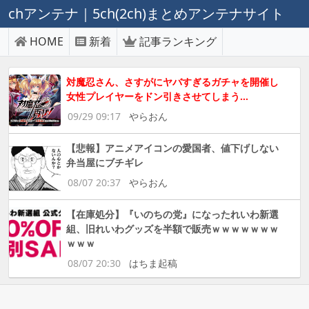
chアンテナ｜5ch(2ch)まとめアンテナサイト
HOME
新着
記事ランキング
対魔忍さん、さすがにヤバすぎるガチャを開催し
女性プレイヤーをドン引きさせてしまう…
09/29 09:17
やらおん
【悲報】アニメアイコンの愛国者、値下げしない
弁当屋にブチギレ
08/07 20:37
やらおん
【在庫処分】『いのちの党』になったれいわ新選
組、旧れいわグッズを半額で販売ｗｗｗｗｗｗｗ
ｗｗｗ
08/07 20:30
はちま起稿