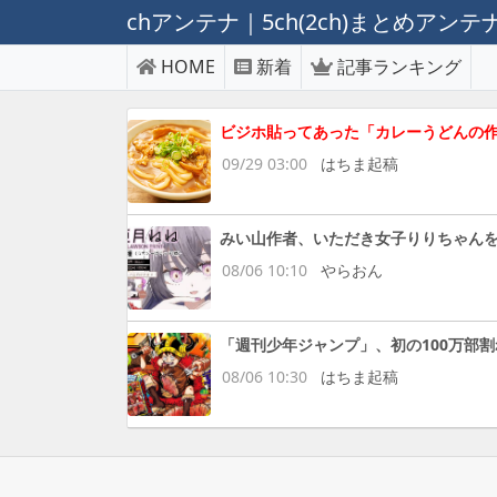
chアンテナ｜5ch(2ch)まとめアン
HOME
新着
記事ランキング
ビジホ貼ってあった「カレーうどんの作
09/29 03:00
はちま起稿
みい山作者、いただき女子りりちゃん
08/06 10:10
やらおん
「週刊少年ジャンプ」、初の100万部
08/06 10:30
はちま起稿