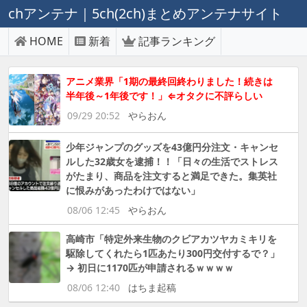
chアンテナ｜5ch(2ch)まとめアンテナサイト
HOME
新着
記事ランキング
アニメ業界「1期の最終回終わりました！続きは
半年後～1年後です！」⇐オタクに不評らしい
09/29 20:52
やらおん
少年ジャンプのグッズを43億円分注文・キャンセ
ルした32歳女を逮捕！！「日々の生活でストレス
がたまり、商品を注文すると満足できた。集英社
に恨みがあったわけではない」
08/06 12:45
やらおん
高崎市「特定外来生物のクビアカツヤカミキリを
駆除してくれたら1匹あたり300円交付するで？」
→ 初日に1170匹が申請されるｗｗｗｗ
08/06 12:40
はちま起稿