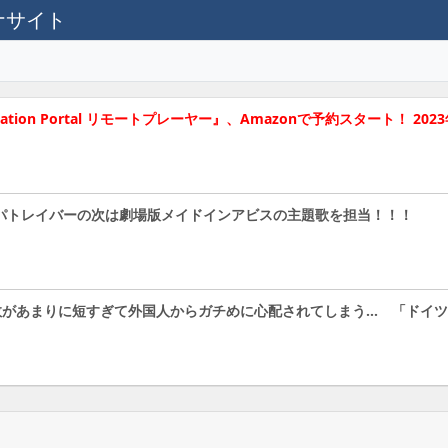
テナサイト
tion Portal リモートプレーヤー』、Amazonで予約スタート！ 202
警察パトレイバーの次は劇場版メイドインアビスの主題歌を担当！！！
数があまりに短すぎて外国人からガチめに心配されてしまう… 「ドイ