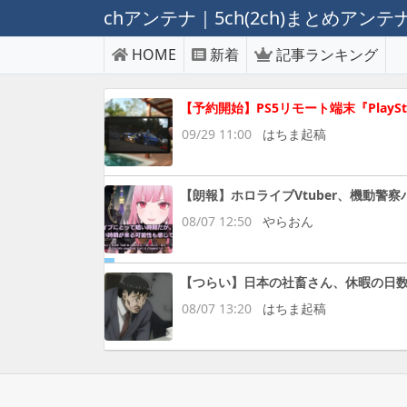
chアンテナ｜5ch(2ch)まとめアン
HOME
新着
記事ランキング
【予約開始】PS5リモート端末『PlaySta
09/29 11:00
はちま起稿
【朗報】ホロライブVtuber、機動
08/07 12:50
やらおん
【つらい】日本の社畜さん、休暇の日
08/07 13:20
はちま起稿