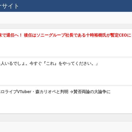
テナサイト
3月末で退任へ！ 後任はソニーグループ社長である十時裕樹氏が暫定CEO
る人いるでしょ。今すぐ『これ』をやってください。」
ライブVTuber・森カリオペと判明 →賛否両論の大論争に