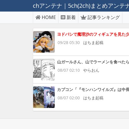
chアンテナ｜5ch(2ch)まとめアン
HOME
新着
記事ランキング
ヨドバシで魔理沙のフィギュアを見た
09/28 05:30
はちま起稿
山ガールさん、山でラーメンを食べた
08/07 02:10
やらおん
カプコン「『モンハンワイルズ』は中
08/07 02:00
はちま起稿