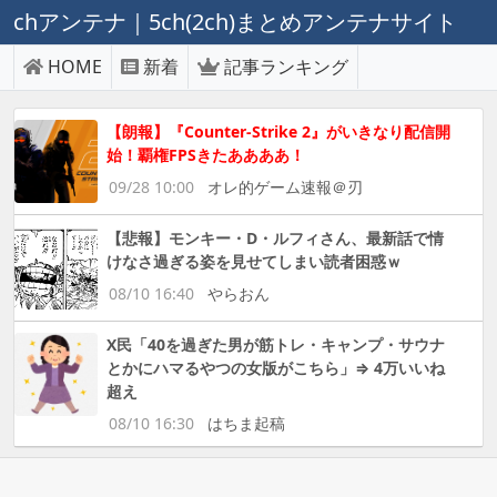
chアンテナ｜5ch(2ch)まとめアンテナサイト
HOME
新着
記事ランキング
【朗報】『Counter-Strike 2』がいきなり配信開
始！覇権FPSきたああああ！
09/28 10:00
オレ的ゲーム速報＠刃
【悲報】モンキー・D・ルフィさん、最新話で情
けなさ過ぎる姿を見せてしまい読者困惑ｗ
08/10 16:40
やらおん
X民「40を過ぎた男が筋トレ・キャンプ・サウナ
とかにハマるやつの女版がこちら」⇒ 4万いいね
超え
08/10 16:30
はちま起稿