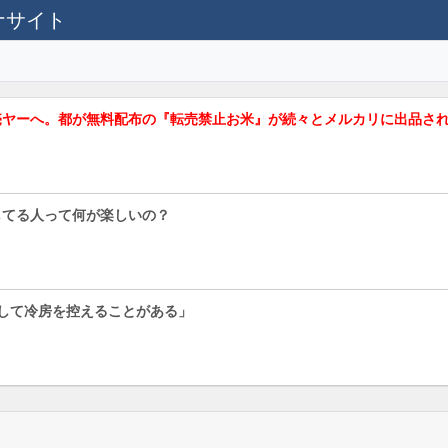
テナサイト
売ヤーへ。都が無料配布の『転売禁止お米』が続々とメルカリに出品さ
してる人って何が楽しいの？
して冷房を控えることがある」