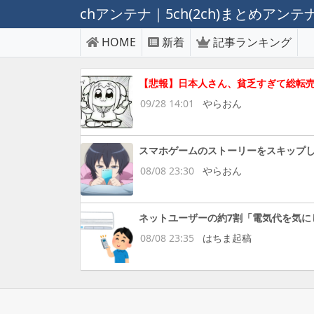
chアンテナ｜5ch(2ch)まとめアン
HOME
新着
記事ランキング
【悲報】日本人さん、貧乏すぎて総転
09/28 14:01
やらおん
スマホゲームのストーリーをスキップ
08/08 23:30
やらおん
ネットユーザーの約7割「電気代を気に
08/08 23:35
はちま起稿