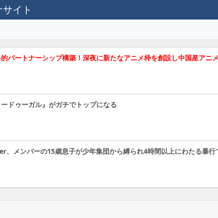
テナサイト
』と戦略的パートナーシップ構築！深夜に新たなアニメ枠を創設し中国産アニ
ャードゥーガル』がガチでトップになる
uber、メンバーの15歳息子が少年集団から縛られ4時間以上にわたる暴