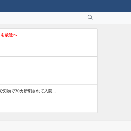
メを放送へ
行で刃物で70カ所刺されて入院…