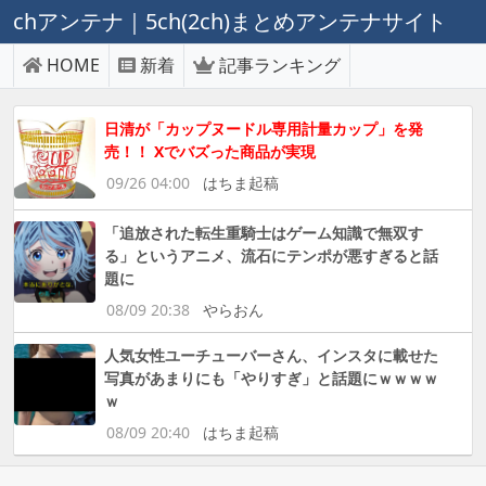
chアンテナ｜5ch(2ch)まとめアンテナサイト
HOME
新着
記事ランキング
日清が「カップヌードル専用計量カップ」を発
売！！ Xでバズった商品が実現
09/26 04:00
はちま起稿
「追放された転生重騎士はゲーム知識で無双す
る」というアニメ、流石にテンポが悪すぎると話
題に
08/09 20:38
やらおん
人気女性ユーチューバーさん、インスタに載せた
写真があまりにも「やりすぎ」と話題にｗｗｗｗ
ｗ
08/09 20:40
はちま起稿