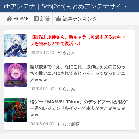
chアンテナ｜5ch(2ch)まとめアンテナサイト
HOME
新着
記事ランキング
【朗報】原神さん、新キャラに可愛すぎる女キャ
ラを発表しガチで復活へ！
09/26 12:10
やらおん
煽り抜きで「え、なにこれ。原作はええのにめっ
ちゃ糞アニメにされてるじゃん」ってなったアニ
メｗｗｗ
08/08 01:50
やらおん
格ゲー『MARVEL Tōkon』のデッドプールが格ゲ
ー界のレジェンドをイジって本人がおこｗｗｗｗ
ｗｗ
08/08 06:00
はちま起稿