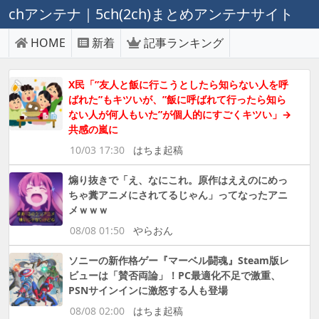
chアンテナ｜5ch(2ch)まとめアンテナサイト
HOME
新着
記事ランキング
X民「”友人と飯に行こうとしたら知らない人を呼
ばれた”もキツいが、”飯に呼ばれて行ったら知ら
ない人が何人もいた”が個人的にすごくキツい」→
共感の嵐に
10/03 17:30
はちま起稿
煽り抜きで「え、なにこれ。原作はええのにめっ
ちゃ糞アニメにされてるじゃん」ってなったアニ
メｗｗｗ
08/08 01:50
やらおん
ソニーの新作格ゲー『マーベル闘魂』Steam版レ
ビューは「賛否両論」！PC最適化不足で激重、
PSNサインインに激怒する人も登場
08/08 02:00
はちま起稿