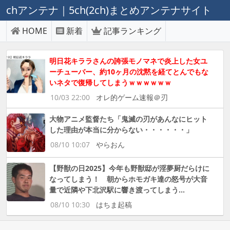
chアンテナ｜5ch(2ch)まとめアンテナサイト
HOME
新着
記事ランキング
明日花キララさんの誇張モノマネで炎上した女ユ
ーチューバー、約10ヶ月の沈黙を経てとんでもな
いネタで復帰してしまうｗｗｗｗｗｗ
10/03 22:00
オレ的ゲーム速報＠刃
大物アニメ監督たち「鬼滅の刃があんなにヒット
した理由が本当に分からない・・・・・・」
08/10 10:07
やらおん
【野獣の日2025】今年も野獣邸が淫夢厨だらけに
なってしまう！ 朝からホモガキ達の怒号が大音
量で近隣や下北沢駅に響き渡ってしまう…
08/10 10:30
はちま起稿