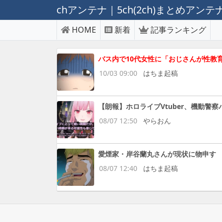
chアンテナ｜5ch(2ch)まとめアン
HOME
新着
記事ランキング
バス内で10代女性に「おじさんが性教
10/03 09:00
はちま起稿
【朗報】ホロライブVtuber、機動
08/07 12:50
やらおん
愛煙家・岸谷蘭丸さんが現状に物申す 
08/07 12:40
はちま起稿