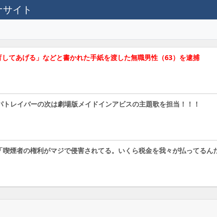
テナサイト
育してあげる」などと書かれた手紙を渡した無職男性（63）を逮捕
警察パトレイバーの次は劇場版メイドインアビスの主題歌を担当！！！
「喫煙者の権利がマジで侵害されてる。いくら税金を我々が払ってるん