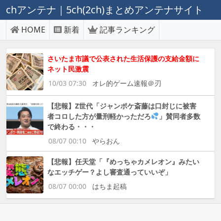
chアンテナ｜5ch(2ch)まとめアンテナサイト
HOME
新着
記事ランキング
さいたま市議で公表された生活保護の支給金額に
ネット民激震
10/03 07:30
オレ的ゲーム速報＠刃
【悲報】Z世代「ジャンポケ斎藤は口封じに被害
者コロした方が量刑軽かっただろ
」賛同者多数
で終わる・・・
08/07 00:10
やらおん
【悲報】任天堂「『めっちゃカメレオン』みたい
なエッチゲー？よし審査通っていいぞ」
08/07 00:00
はちま起稿