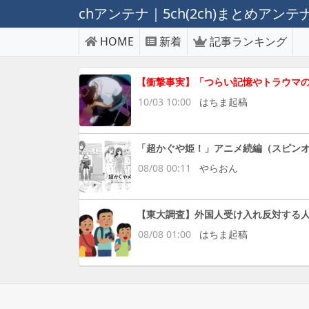
chアンテナ｜5ch(2ch)まとめアン
HOME
新着
記事ランキング
【衝撃事実】「つらい記憶やトラウマ
10/03 10:00
はちま起稿
「超かぐや姫！」アニメ続編（スピン
08/08 00:11
やらおん
【東大調査】外国人受け入れ反対する
08/08 01:00
はちま起稿