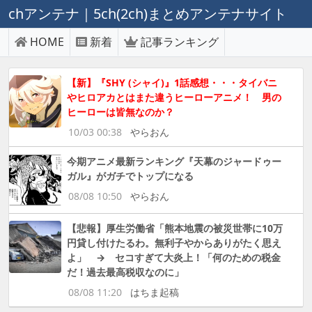
chアンテナ｜5ch(2ch)まとめアンテナサイト
HOME
新着
記事ランキング
【新】『SHY (シャイ)』1話感想・・・タイバニ
やヒロアカとはまた違うヒーローアニメ！ 男の
ヒーローは皆無なのか？
10/03 00:38
やらおん
今期アニメ最新ランキング『天幕のジャードゥー
ガル』がガチでトップになる
08/08 10:50
やらおん
【悲報】厚生労働省「熊本地震の被災世帯に10万
円貸し付けたるわ。無利子やからありがたく思え
よ」 → セコすぎて大炎上！「何のための税金
だ！過去最高税収なのに」
08/08 11:20
はちま起稿