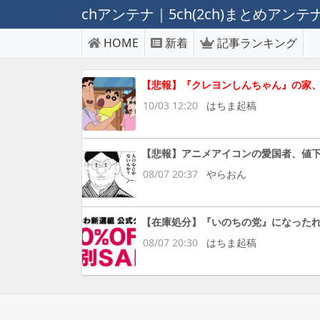
chアンテナ｜5ch(2ch)まとめアン
HOME
新着
記事ランキング
【悲報】『クレヨンしんちゃん』の家、
10/03 12:20
はちま起稿
【悲報】アニメアイコンの愛国者、値
08/07 20:37
やらおん
【在庫処分】『いのちの党』になった
08/07 20:30
はちま起稿