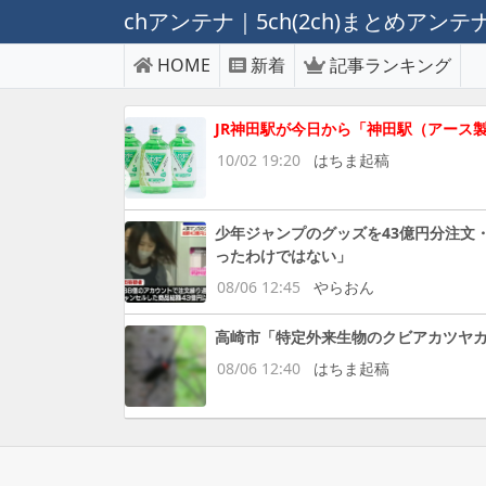
chアンテナ｜5ch(2ch)まとめアン
HOME
新着
記事ランキング
JR神田駅が今日から「神田駅（アース
10/02 19:20
はちま起稿
少年ジャンプのグッズを43億円分注文
ったわけではない」
08/06 12:45
やらおん
高崎市「特定外来生物のクビアカツヤカミ
08/06 12:40
はちま起稿