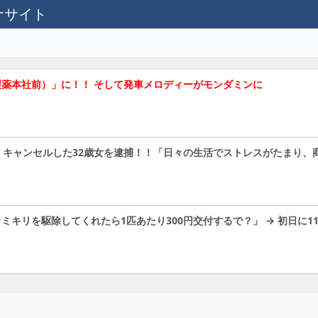
テナサイト
製薬本社前）」に！！ そして発車メロディーがモンダミンに
・キャンセルした32歳女を逮捕！！「日々の生活でストレスがたまり、
キリを駆除してくれたら1匹あたり300円交付するで？」 → 初日に1