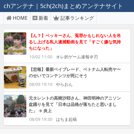
chアンテナ｜5ch(2ch)まとめアンテナサイト
HOME
新着
記事ランキング
【ん？】ベッキーさん、冤罪かもしれない人を吊
るし上げる私人逮捕動画を見て「すごく嫌な気持
ちになった」
10/02 11:00
オレ的ゲーム速報＠刃
【悲報】最新ベイブレード、ベトナム人転売ヤー
のせいでコンテンツが死にそう
08/09 19:10
やらおん
元タレントの高樹沙耶さん、神田明神のアニソン
盆踊りを見て「日本は品格が落ちたと思いまし
た」 → 炎上
08/09 19:30
はちま起稿