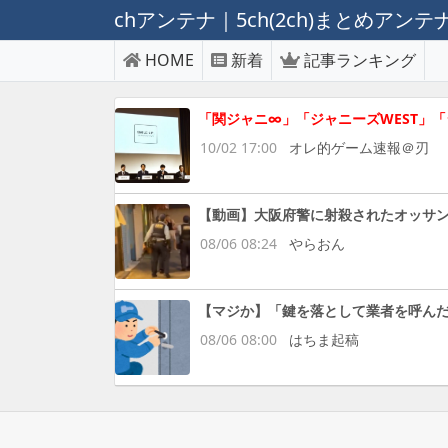
chアンテナ｜5ch(2ch)まとめアン
HOME
新着
記事ランキング
「関ジャニ∞」「ジャニーズWEST」「
10/02 17:00
オレ的ゲーム速報＠刃
【動画】大阪府警に射殺されたオッサ
08/06 08:24
やらおん
【マジか】「鍵を落として業者を呼んだ
08/06 08:00
はちま起稿