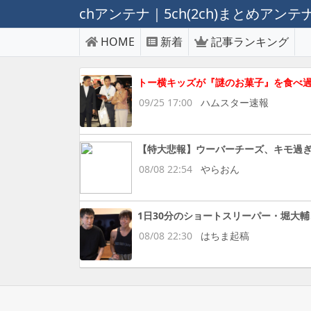
chアンテナ｜5ch(2ch)まとめアン
HOME
新着
記事ランキング
トー横キッズが『謎のお菓子』を食べ
09/25 17:00
ハムスター速報
【特大悲報】ウーバーチーズ、キモ過
08/08 22:54
やらおん
1日30分のショートスリーパー・堀大輔
08/08 22:30
はちま起稿