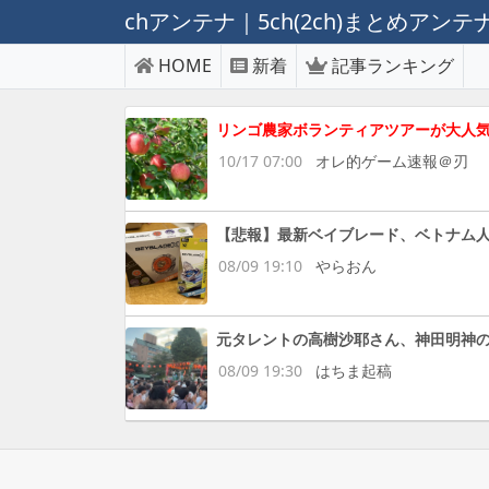
chアンテナ｜5ch(2ch)まとめアン
HOME
新着
記事ランキング
リンゴ農家ボランティアツアーが大人
10/17 07:00
オレ的ゲーム速報＠刃
【悲報】最新ベイブレード、ベトナム
08/09 19:10
やらおん
元タレントの高樹沙耶さん、神田明神の
08/09 19:30
はちま起稿