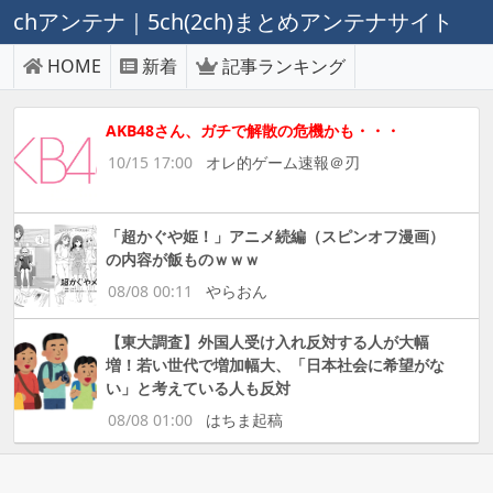
chアンテナ｜5ch(2ch)まとめアンテナサイト
HOME
新着
記事ランキング
AKB48さん、ガチで解散の危機かも・・・
10/15 17:00
オレ的ゲーム速報＠刃
「超かぐや姫！」アニメ続編（スピンオフ漫画）
の内容が飯ものｗｗｗ
08/08 00:11
やらおん
【東大調査】外国人受け入れ反対する人が大幅
増！若い世代で増加幅大、「日本社会に希望がな
い」と考えている人も反対
08/08 01:00
はちま起稿