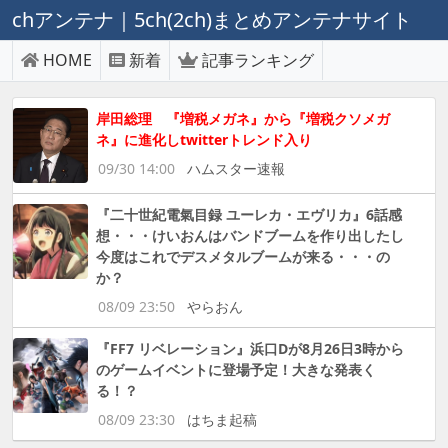
chアンテナ｜5ch(2ch)まとめアンテナサイト
HOME
新着
記事ランキング
岸田総理 『増税メガネ』から『増税クソメガ
ネ』に進化しtwitterトレンド入り
09/30 14:00
ハムスター速報
『二十世紀電氣目録 ユーレカ・エヴリカ』6話感
想・・・けいおんはバンドブームを作り出したし
今度はこれでデスメタルブームが来る・・・の
か？
08/09 23:50
やらおん
『FF7 リベレーション』浜口Dが8月26日3時から
のゲームイベントに登場予定！大きな発表く
る！？
08/09 23:30
はちま起稿