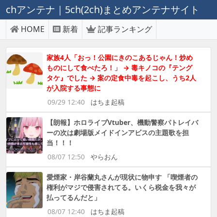
chアンテナ｜5ch(2ch)まとめアンテナサイト
HOME
新着
記事ランキング
家族4人「おっ！公園にきのこあるじゃん！炒め
ものにして食べたろ！」 → 毒キノコの『テング
タケ』でした → 案の定食中毒を起こし、うち2人
が入院する事態に
09/29 12:40
はちま起稿
【朗報】ホロライブVtuber、機動警察パトレイバ
ーの次は劇場版メイドインアビスの主題歌を担
当！！！
08/07 12:50
やらおん
愛煙家・岸谷蘭丸さんが現状に物申す 「喫煙者の
権利がマジで侵害されてる。いくら税金を我々が
払ってるんだと」
08/07 12:40
はちま起稿