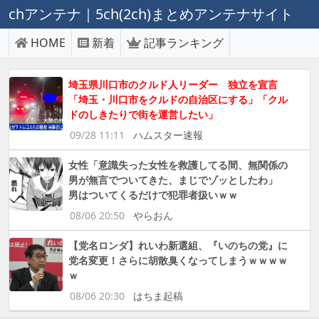
chアンテナ｜5ch(2ch)まとめアンテナサイト
HOME
新着
記事ランキング
埼玉県川口市のクルド人リーダー 独立を宣言
「埼玉・川口市をクルドの自治区にする」「クル
ドのしきたりで街を運営したい」
09/28 11:11
ハムスター速報
女性「意識失った女性を救護してる間、無関係の
男が無言でついてきた、まじでゾッとしたわ」
男はついてくるだけで犯罪者扱いｗｗ
08/06 20:50
やらおん
【党名ロンダ】れいわ新選組、『いのちの党』に
党名変更！さらに胡散臭くなってしまうｗｗｗｗ
ｗ
08/06 20:30
はちま起稿