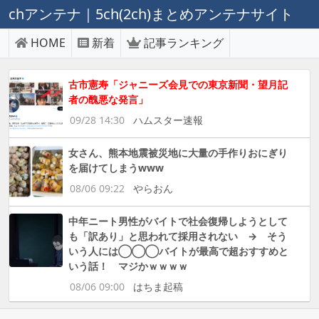
chアンテナ｜5ch(2ch)まとめアンテナサイト
HOME
新着
記事ランキング
古市憲寿「ジャニーズ会見での東京新聞・望月記
者の醜悪な発言」
09/28 14:30
ハムスター速報
女さん、熊本地震被災地に大量の手作りおにぎり
を届けてしまうwww
08/06 09:22
やらおん
中年ニート男性がバイトで社会復帰しようとして
も「訳あり」と思われて採用されない → そう
いう人には◯◯◯バイトが最高で超おすすめと
いう話！ マジかｗｗｗｗ
08/06 09:00
はちま起稿