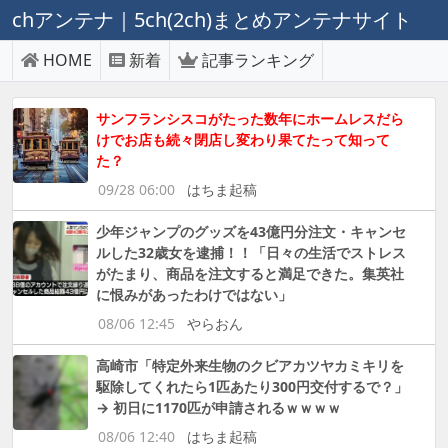
chアンテナ｜5ch(2ch)まとめアンテナサイト
HOME
新着
記事ランキング
サンフランシスコがたった数年にホームレスだら
けでお店も続々閉店し変わり果てたって知って
た？
09/28 06:00
はちま起稿
少年ジャンプのグッズを43億円分注文・キャンセ
ルした32歳女を逮捕！！「日々の生活でストレス
がたまり、商品を注文すると満足できた。集英社
に恨みがあったわけではない」
08/06 12:45
やらおん
高崎市「特定外来生物のクビアカツヤカミキリを
駆除してくれたら1匹あたり300円交付するで？」
→ 初日に1170匹が申請されるｗｗｗｗ
08/06 12:40
はちま起稿