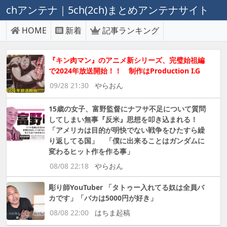
chアンテナ｜5ch(2ch)まとめアンテナサイト
HOME
新着
記事ランキング
『キン肉マン』のアニメ新シリーズ、完璧始祖編
で2024年放送開始！！ 制作はProduction I.G
09/28 21:30
やらおん
15歳の女子、富野監督にナフサ不足について質問
してしまい無事『反米』思想を叩き込まれる！
「アメリカは目的が明快でない戦争をひたすら繰
り返してる国」 「僕に出来ることはガンダムに
変わるヒット作を作る事」
08/08 22:18
やらおん
彫り師YouTuber 「タトゥー入れてる奴は全員バ
カです」「バカは5000円が好き」
08/08 22:00
はちま起稿