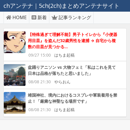
chアンテナ｜5ch(2ch)まとめアンテナサイト
HOME
新着
記事ランキング
【特殊過ぎて理解不能】男子トイレから『小便器
用目皿』を盗んだ32歳男性を逮捕 → 自宅から複
数の目皿が見つかる…
09/27 15:00
はちま起稿
盆踊りアニソン vs 大物フェミ「私はこれを見て
日本は品格が落ちたと思いました」
08/08 21:30
やらおん
靖国神社、境内におけるコスプレや軍装着用を禁
止！「厳粛な神聖なる場所です」
08/08 21:30
はちま起稿