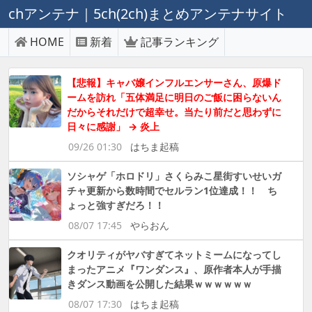
chアンテナ｜5ch(2ch)まとめアンテナサイト
HOME
新着
記事ランキング
【悲報】キャバ嬢インフルエンサーさん、原爆ド
ームを訪れ「五体満足に明日のご飯に困らないん
だからそれだけで超幸せ。当たり前だと思わずに
日々に感謝」 → 炎上
09/26 01:30
はちま起稿
ソシャゲ「ホロドリ」さくらみこ星街すいせいガ
チャ更新から数時間でセルラン1位達成！！ ち
ょっと強すぎだろ！！
08/07 17:45
やらおん
クオリティがヤバすぎてネットミームになってし
まったアニメ『ワンダンス』、原作者本人が手描
きダンス動画を公開した結果ｗｗｗｗｗｗ
08/07 17:30
はちま起稿